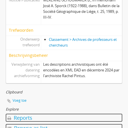
Notitie Publicaties
MERENNE-SCHOUMAKER B., In memoriam
José A. Sporck (1922-1988), dans Bulletin de la
Société Géographique de Liège, t. 25, 1989, p.
III-IV.
Trefwoorden
Onderwerp
Classement > Archives de professeurs et
trefwoord
chercheurs
Beschrijvingsbeheer
Verwijdering van
Les descriptions archivistiques ont été
datering
encodées en XML EAD en décembre 2024 par
archiefvorming
l'archiviste Rachel Pintus.
Clipboard
Voeg toe
Explore
Reports