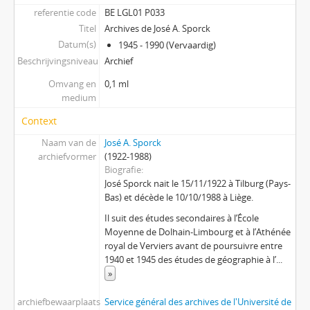
referentie code
BE LGL01 P033
Titel
Archives de José A. Sporck
Datum(s)
1945 - 1990 (Vervaardig)
Beschrijvingsniveau
Archief
Omvang en
0,1 ml
medium
Context
Naam van de
José A. Sporck
archiefvormer
(1922-1988)
Biografie
José Sporck nait le 15/11/1922 à Tilburg (Pays-
Bas) et décède le 10/10/1988 à Liège.
Il suit des études secondaires à l’École
Moyenne de Dolhain-Limbourg et à l’Athénée
royal de Verviers avant de poursuivre entre
1940 et 1945 des études de géographie à l’
...
»
archiefbewaarplaats
Service général des archives de l'Université de