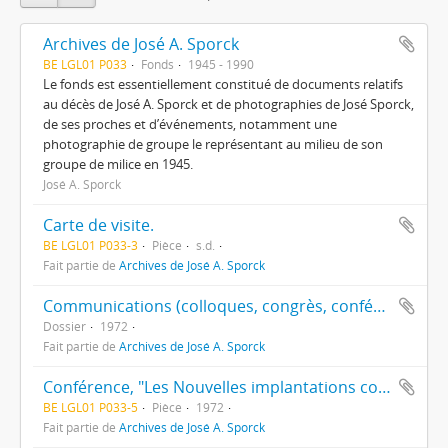
Archives de José A. Sporck
BE LGL01 P033
Fonds
1945 - 1990
Le fonds est essentiellement constitué de documents relatifs
au décès de José A. Sporck et de photographies de José Sporck,
de ses proches et d’événements, notamment une
photographie de groupe le représentant au milieu de son
groupe de milice en 1945.
José A. Sporck
Carte de visite.
BE LGL01 P033-3
Pièce
s.d.
Fait partie de
Archives de José A. Sporck
Communications (colloques, congrès, conférences, séminaires)
Dossier
1972
Fait partie de
Archives de José A. Sporck
Conférence, "Les Nouvelles implantations commerciales dans la métropole liégeoise", Société d'études et d'expansion, 01/03/1972 : carton d'invitation.
BE LGL01 P033-5
Pièce
1972
Fait partie de
Archives de José A. Sporck