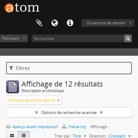
Ouverture de session
Parcourir
Filtres
Affichage de 12 résultats
Description archivistique
Archives de José A. Sporck
Options de recherche avancée
Aperçu avant impression
Hierarchy
Affichage :
Trier par:
Titre
Direction:
Croissant