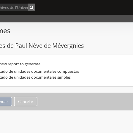
mes
es de Paul Nève de Mévergnies
 new report to generate:
stado de unidades documentales compuestas
stado de unidades documentales simples
Cancelar