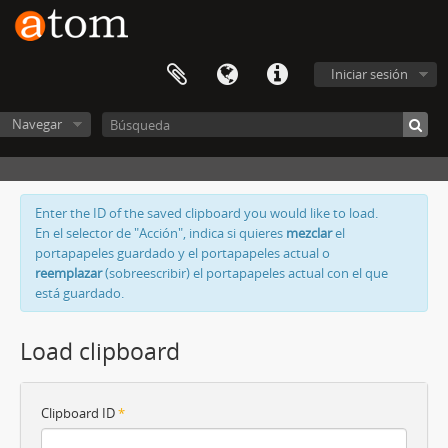
Iniciar sesión
Navegar
Enter the ID of the saved clipboard you would like to load.
En el selector de "Acción", indica si quieres
mezclar
el
portapapeles guardado y el portapapeles actual o
reemplazar
(sobreescribir) el portapapeles actual con el que
está guardado.
Load clipboard
Clipboard ID
*