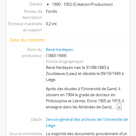
Date(s)
1900 - 1952 (Création/Production)
Niveau de
Fonds
description
Étendue matérielle
0,2 ml
et support
Zone du contexte
Nom du
René Verdeyen
producteur
(1883-1949)
Notice biographique
René Verdeyen nait le 31/08/1883 à
Zoutleeuw (Léau) et décède le 09/10/1949 à
Liège.
Après des études à l’Université de Gand, il
obtient en 1904 le grade de docteur en
Philosophie et Lettres. Entre 1905 et 1919, il
enseigne dans les Athénées de Gand,
...
»
Dépôt
Service général des archives de l'Université de
Liège
Source immédiate
La majorité des documents proviennent d’un