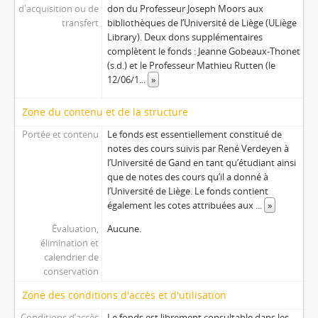
d'acquisition ou de
don du Professeur Joseph Moors aux
transfert
bibliothèques de l’Université de Liège (ULiège
Library). Deux dons supplémentaires
complètent le fonds : Jeanne Gobeaux-Thonet
(s.d.) et le Professeur Mathieu Rutten (le
12/06/1
...
»
Zone du contenu et de la structure
Portée et contenu
Le fonds est essentiellement constitué de
notes des cours suivis par René Verdeyen à
l’Université de Gand en tant qu’étudiant ainsi
que de notes des cours qu’il a donné à
l’Université de Liège. Le fonds contient
également les cotes attribuées aux
...
»
Évaluation,
Aucune.
élimination et
calendrier de
conservation
Zone des conditions d'accès et d'utilisation
Conditions d’accès
Le fonds est librement consultable dans les