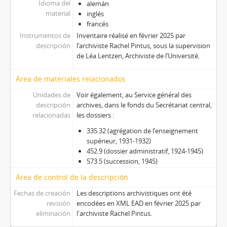
Idioma del
alemán
material
inglés
francés
Instrumentos de
Inventaire réalisé en février 2025 par
descripción
l’archiviste Rachel Pintus, sous la supervision
de Léa Lentzen, Archiviste de l’Université.
Área de materiales relacionados
Unidades de
Voir également, au Service général des
descripción
archives, dans le fonds du Secrétariat central,
relacionadas
les dossiers :
335.32 (agrégation de l’enseignement
supérieur, 1931-1932)
452.9 (dossier administratif, 1924-1945)
573.5 (succession, 1945)
Área de control de la descripción
Fechas de creación
Les descriptions archivistiques ont été
revisión
encodées en XML EAD en février 2025 par
eliminación
l'archiviste Rachel Pintus.