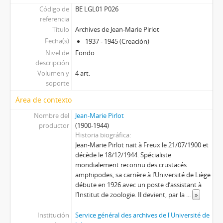
Código de
BE LGL01 P026
referencia
Título
Archives de Jean-Marie Pirlot
Fecha(s)
1937 - 1945 (Creación)
Nivel de
Fondo
descripción
Volumen y
4 art.
soporte
Área de contexto
Nombre del
Jean-Marie Pirlot
productor
(1900-1944)
Historia biográfica
Jean-Marie Pirlot nait à Freux le 21/07/1900 et
décède le 18/12/1944. Spécialiste
mondialement reconnu des crustacés
amphipodes, sa carrière à l’Université de Liège
débute en 1926 avec un poste d’assistant à
l’Institut de zoologie. Il devient, par la
...
»
Institución
Service général des archives de l'Université de