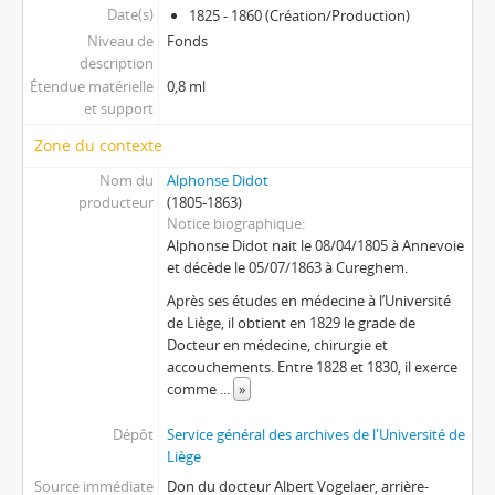
Date(s)
1825 - 1860 (Création/Production)
Niveau de
Fonds
description
Étendue matérielle
0,8 ml
et support
Zone du contexte
Nom du
Alphonse Didot
producteur
(1805-1863)
Notice biographique
Alphonse Didot nait le 08/04/1805 à Annevoie
et décède le 05/07/1863 à Cureghem.
Après ses études en médecine à l’Université
de Liège, il obtient en 1829 le grade de
Docteur en médecine, chirurgie et
accouchements. Entre 1828 et 1830, il exerce
comme
...
»
Dépôt
Service général des archives de l'Université de
Liège
Source immédiate
Don du docteur Albert Vogelaer, arrière-