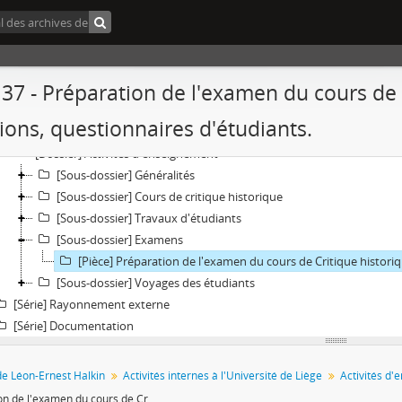
 37 - Préparation de l'examen du cours de C
Fonds] Archives de Léon-Ernest Halkin
[Série] Dossier individuel professionnel
ions, questionnaires d'étudiants.
[Série] Activités internes à l'Université de Liège
[Dossier] Activités d'enseignement
[Sous-dossier] Généralités
[Sous-dossier] Cours de critique historique
[Sous-dossier] Travaux d'étudiants
[Sous-dossier] Examens
[Pièce] Préparation de l'examen du cours de Critique historiqu
[Sous-dossier] Voyages des étudiants
[Série] Rayonnement externe
[Série] Documentation
de Léon-Ernest Halkin
Activités internes à l'Université de Liège
Activités d
Préparation de l'examen du cours de Critique historique : liste de questions, questionnaires d'étudiants.