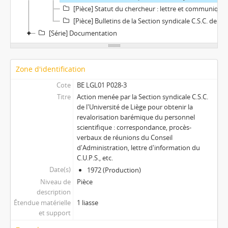
[Pièce] Statut du chercheur : lettre et communiqués de presse de la C.S.C.
[Pièce] Bulletins de la Section syndicale C.S.C. de l'Université de Liège.
[Série] Documentation
Zone d'identification
Cote
BE LGL01 P028-3
Titre
Action menée par la Section syndicale C.S.C.
de l'Université de Liège pour obtenir la
revalorisation barémique du personnel
scientifique : correspondance, procès-
verbaux de réunions du Conseil
d'Administration, lettre d'information du
C.U.P.S., etc.
Date(s)
1972 (Production)
Niveau de
Pièce
description
Étendue matérielle
1 liasse
et support