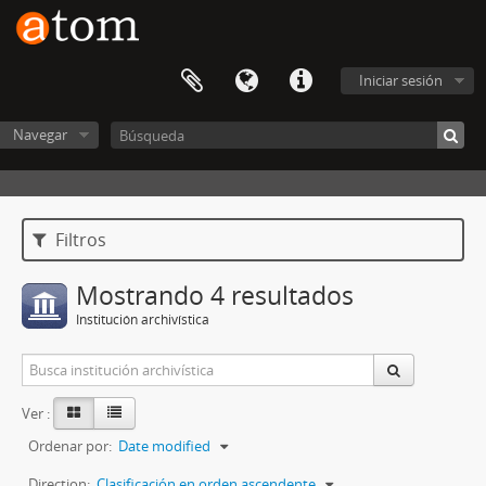
Iniciar sesión
Navegar
Filtros
Mostrando 4 resultados
Institución archivística
Ver :
Ordenar por:
Date modified
Direction:
Clasificación en orden ascendente