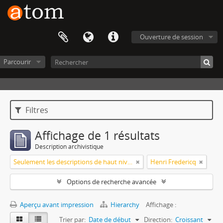
Ouverture de session
Parcourir
Filtres
Affichage de 1 résultats
Description archivistique
Seulement les descriptions de haut niveau
Henri Fredericq
Options de recherche avancée
Aperçu avant impression
Hierarchy
Affichage :
Trier par:
Date de début
Direction:
Croissant