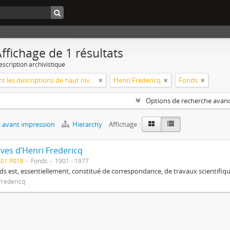
ffichage de 1 résultats
escription archivistique
Seulement les descriptions de haut niveau
Henri Fredericq
Fonds
Options de recherche avan
 avant impression
Hierarchy
Affichage :
ives d’Henri Fredericq
L01 P018
Fonds
1901 - 1977
ds est, essentiellement, constitué de correspondance, de travaux scientifiqu
Fredericq