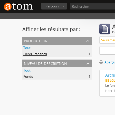
Parcourir
A
Affiner les résultats par :
D
producteur
Tout
Henri Fredericq
1
niveau de description
Aperçu
Tout
Arch
Fonds
1
BE LG
Le fon
Henri 