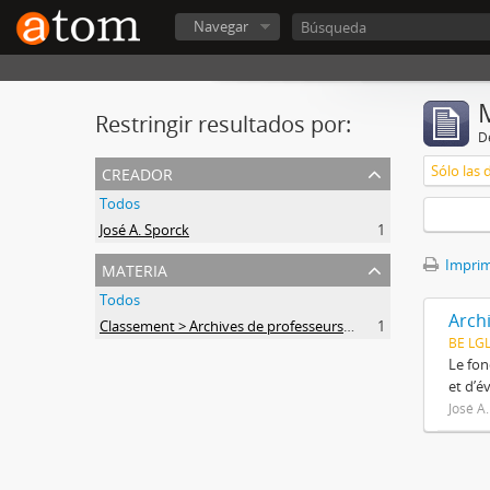
Navegar
Restringir resultados por:
De
creador
Sólo las 
Todos
José A. Sporck
1
materia
Imprimi
Todos
Archi
Classement > Archives de professeurs et chercheurs
1
BE LG
Le fon
et d’é
José A