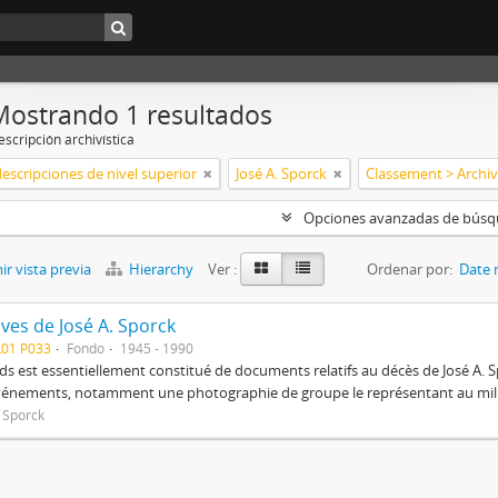
Mostrando 1 resultados
scripción archivística
descripciones de nivel superior
José A. Sporck
Opciones avanzadas de bús
r vista previa
Hierarchy
Ver :
Ordenar por:
Date 
ves de José A. Sporck
L01 P033
Fondo
1945 - 1990
ds est essentiellement constitué de documents relatifs au décès de José A. 
vénements, notamment une photographie de groupe le représentant au mili
. Sporck