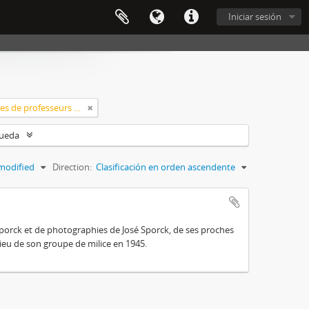
Iniciar sesión
Classement > Archives de professeurs et chercheurs
queda
modified
Direction:
Clasificación en orden ascendente
Sporck et de photographies de José Sporck, de ses proches
eu de son groupe de milice en 1945.