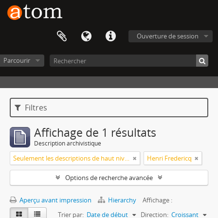
Ouverture de session
Parcourir
Filtres
Affichage de 1 résultats
Description archivistique
Seulement les descriptions de haut niveau
Henri Fredericq
Options de recherche avancée
Aperçu avant impression
Hierarchy
Affichage :
Trier par:
Date de début
Direction:
Croissant