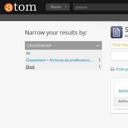
Blader
Narrow your results by:
Ar
onderwerp
Only top-
All
Classement > Archives de professeurs et chercheurs
1
Droit
1
Print 
Archi
Archiv