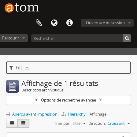
Ouverture de session
Parcourir
Filtres
Affichage de 1 résultats
Description archivistique
Options de recherche avancée
Aperçu avant impression
Hierarchy
Affichage :
Trier par:
Titre
Direction:
Croissant