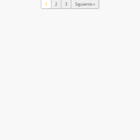
1
2
3
Siguiente »