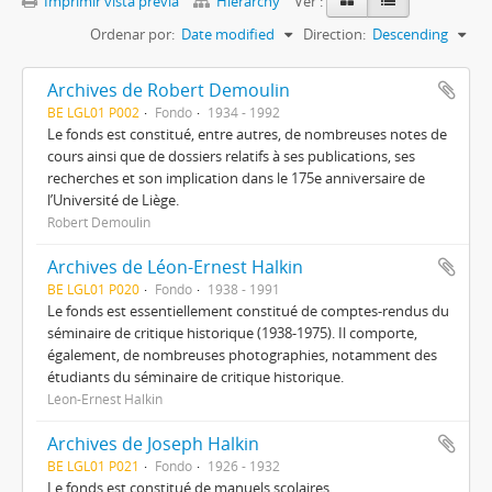
Imprimir vista previa
Hierarchy
Ver :
Ordenar por:
Date modified
Direction:
Descending
Archives de Robert Demoulin
BE LGL01 P002
Fondo
1934 - 1992
Le fonds est constitué, entre autres, de nombreuses notes de
cours ainsi que de dossiers relatifs à ses publications, ses
recherches et son implication dans le 175e anniversaire de
l’Université de Liège.
Robert Demoulin
Archives de Léon-Ernest Halkin
BE LGL01 P020
Fondo
1938 - 1991
Le fonds est essentiellement constitué de comptes-rendus du
séminaire de critique historique (1938-1975). Il comporte,
également, de nombreuses photographies, notamment des
étudiants du séminaire de critique historique.
Léon-Ernest Halkin
Archives de Joseph Halkin
BE LGL01 P021
Fondo
1926 - 1932
Le fonds est constitué de manuels scolaires.