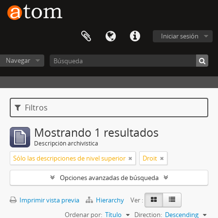
Iniciar sesión
Navegar
Filtros
Mostrando 1 resultados
Descripción archivística
Sólo las descripciones de nivel superior
Droit
Opciones avanzadas de búsqueda
Imprimir vista previa
Hierarchy
Ver :
Ordenar por:
Título
Direction:
Descending