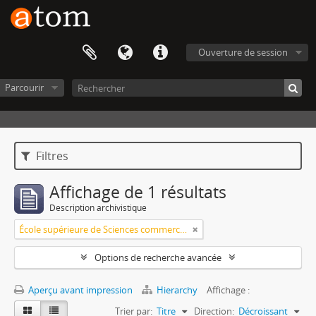
Ouverture de session
Parcourir
Filtres
Affichage de 1 résultats
Description archivistique
École supérieure de Sciences commerciales et économiques
Options de recherche avancée
Aperçu avant impression
Hierarchy
Affichage :
Trier par:
Titre
Direction:
Décroissant