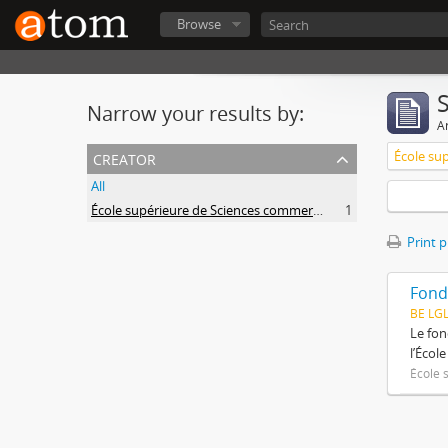
Browse
Narrow your results by:
Ar
creator
All
École supérieure de Sciences commerciales et économiques
1
Print 
Fond
BE LG
Le fon
l’Écol
École 