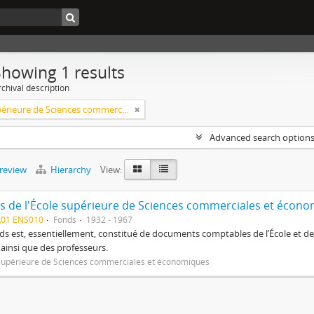
Showing 1 results
chival description
École supérieure de Sciences commerciales et économiques
Advanced search option
preview
Hierarchy
View:
s de l'École supérieure de Sciences commerciales et écon
L01 ENS010
Fonds
1932 - 1967
ds est, essentiellement, constitué de documents comptables de l’École et des
e ainsi que des professeurs.
supérieure de Sciences commerciales et économiques