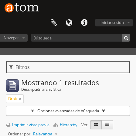
Iniciar sesión
Navegar
Filtros
Mostrando 1 resultados
Descripción archivística
Droit
Opciones avanzadas de búsqueda
Imprimir vista previa
Hierarchy
Ver :
Ordenar por:
Relevancia