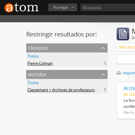
Navegar
Restringir resultados por:
De
creador
Sólo las 
Todos
Pierre Colman
1
materia
Imprimi
Todos
Arch
Classement > Archives de professeurs et chercheurs
1
BE LG
Le fon
confér
Pierre