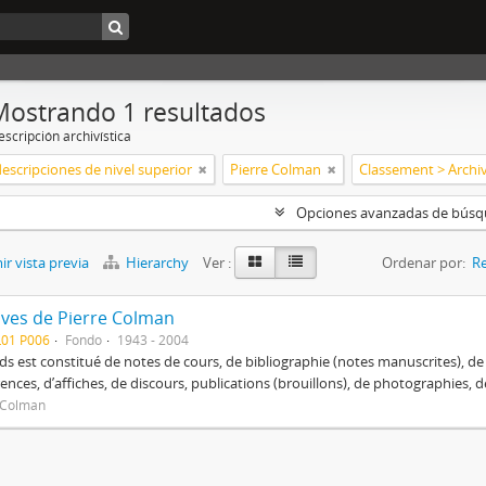
Mostrando 1 resultados
scripción archivística
descripciones de nivel superior
Pierre Colman
Opciones avanzadas de bús
r vista previa
Hierarchy
Ver :
Ordenar por:
Re
ives de Pierre Colman
L01 P006
Fondo
1943 - 2004
ds est constitué de notes de cours, de bibliographie (notes manuscrites),
ences, d’affiches, de discours, publications (brouillons), de photographies,
 Colman