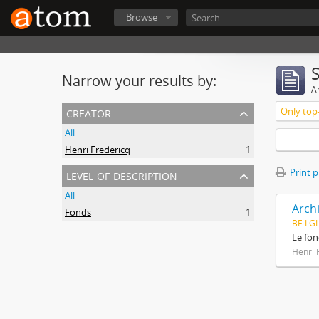
Browse
Narrow your results by:
Ar
creator
Only top-
All
Henri Fredericq
1
level of description
Print 
All
Arch
Fonds
1
BE LG
Le fon
Henri 