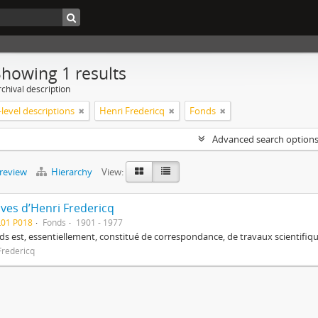
Showing 1 results
chival description
level descriptions
Henri Fredericq
Fonds
Advanced search option
preview
Hierarchy
View:
ives d’Henri Fredericq
L01 P018
Fonds
1901 - 1977
ds est, essentiellement, constitué de correspondance, de travaux scientifiqu
Fredericq