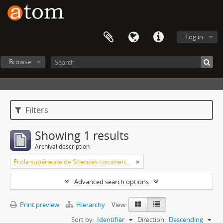
Log in
Browse
Filters
Showing 1 results
Archival description
École supérieure de Sciences commerciales et économiques
Advanced search options
Print preview
Hierarchy
View:
Sort by:
Identifier
Direction:
Descending