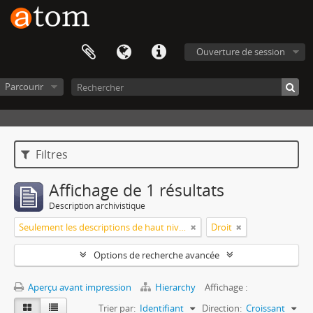
Ouverture de session
Parcourir
Filtres
Affichage de 1 résultats
Description archivistique
Seulement les descriptions de haut niveau
Droit
Options de recherche avancée
Aperçu avant impression
Hierarchy
Affichage :
Trier par:
Identifiant
Direction:
Croissant