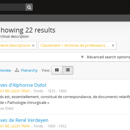
Showing 22 results
chival description
level descriptions
Classement > Archives de professeurs et chercheurs
Advanced search option
preview
Hierarchy
View:
ives d’Alphonse Didot
L01 BE LGL01 P043
Fonds
1825 - 1860
ds est, essentiellement, constitué de correspondance, de documents relatifs
de « Pathologie chirurgicale ».
se Didot
ives de René Verdeyen
L01 BE LGL01 P044
Fonds
1900 - 1952