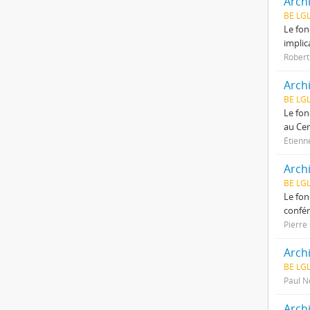
Arch
BE LG
Le fon
implic
Robert
Archi
BE LG
Le fon
au Cen
Étienn
Arch
BE LG
Le fon
confér
Pierre
Arch
BE LG
Paul N
Archi