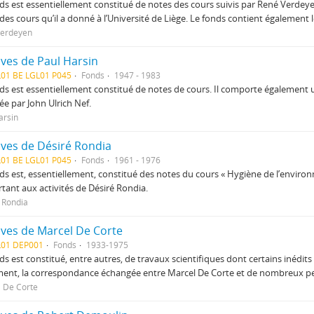
ds est essentiellement constitué de notes des cours suivis par René Verdeye
des cours qu’il a donné à l’Université de Liège. Le fonds contient également 
Verdeyen
ives de Paul Harsin
L01 BE LGL01 P045
Fonds
1947 - 1983
ds est essentiellement constitué de notes de cours. Il comporte également 
e par John Ulrich Nef.
arsin
ives de Désiré Rondia
L01 BE LGL01 P045
Fonds
1961 - 1976
ds est, essentiellement, constitué des notes du cours « Hygiène de l’enviro
tant aux activités de Désiré Rondia.
 Rondia
ives de Marcel De Corte
L01 DEP001
Fonds
1933-1975
ds est constitué, entre autres, de travaux scientifiques dont certains inédit
ent, la correspondance échangée entre Marcel De Corte et de nombreux p
 De Corte