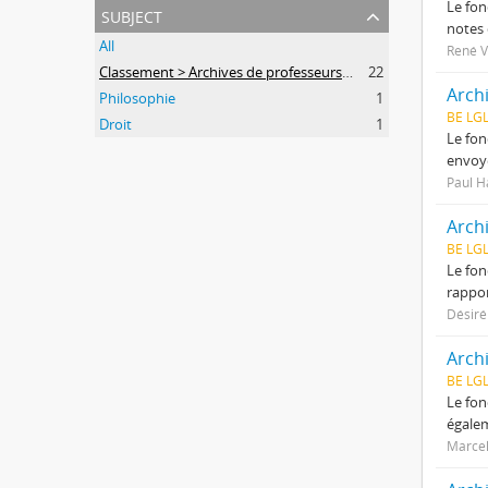
Le fon
subject
notes 
All
René 
Classement > Archives de professeurs et chercheurs
22
Arch
Philosophie
1
BE LG
Droit
1
Le fon
envoyé
Paul H
Arch
BE LG
Le fon
rappor
Désiré
Arch
BE LG
Le fon
égalem
Marcel