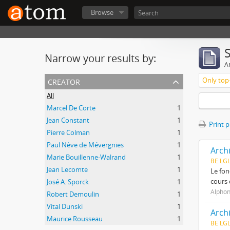
Browse
Narrow your results by:
Ar
creator
Only top-
All
Marcel De Corte
1
Jean Constant
1
Print 
Pierre Colman
1
Paul Nève de Mévergnies
1
Arch
Marie Bouillenne-Walrand
1
BE LG
Jean Lecomte
1
Le fon
cours 
José A. Sporck
1
Alphon
Robert Demoulin
1
Vital Dunski
1
Arch
Maurice Rousseau
1
BE LG