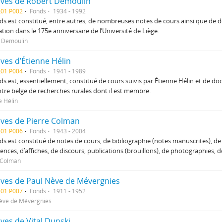
ives de Robert Demoulin
L01 P002
Fonds
1934 - 1992
ds est constitué, entre autres, de nombreuses notes de cours ainsi que de dos
ation dans le 175e anniversaire de l’Université de Liège.
 Demoulin
ves d’Étienne Hélin
L01 P004
Fonds
1941 - 1989
ds est, essentiellement, constitué de cours suivis par Étienne Hélin et de d
tre belge de recherches rurales dont il est membre.
e Hélin
ives de Pierre Colman
L01 P006
Fonds
1943 - 2004
ds est constitué de notes de cours, de bibliographie (notes manuscrites),
ences, d’affiches, de discours, publications (brouillons), de photographies,
 Colman
ives de Paul Nève de Mévergnies
L01 P007
Fonds
1911 - 1952
ève de Mévergnies
ves de Vital Dunski