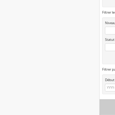
Filtrer l
Niveau
Statut
Filtrer p
Début