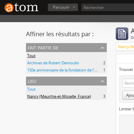
Parcourir
A
Affiner les résultats par :
D
fait partie de
Nancy (M
Tout
Archives de Robert Demoulin
2
Trouver 
150e anniversaire de la fondation de l'Université de Liège
1
lieu
Tout
Ajou
Nancy (Meurthe-et-Moselle, France)
3
Limiter l