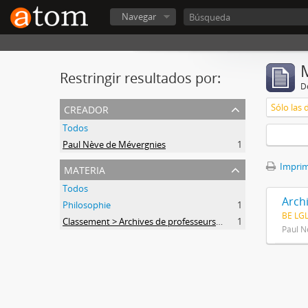
Navegar
Restringir resultados por:
De
creador
Sólo las 
Todos
Paul Nève de Mévergnies
1
materia
Imprimi
Todos
Arch
Philosophie
1
BE LG
Classement > Archives de professeurs et chercheurs
1
Paul N