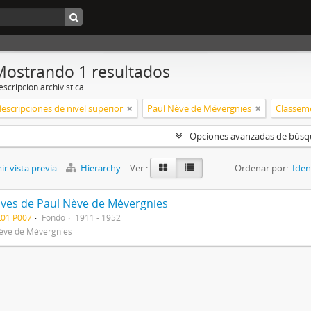
Mostrando 1 resultados
scripción archivística
descripciones de nivel superior
Paul Nève de Mévergnies
Opciones avanzadas de bús
r vista previa
Hierarchy
Ver :
Ordenar por:
Iden
ives de Paul Nève de Mévergnies
L01 P007
Fondo
1911 - 1952
ève de Mévergnies