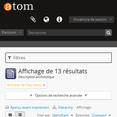
Ouverture de session
Parcourir
Filtres
Affichage de 13 résultats
Description archivistique
Archives de Paul Gérin
Options de recherche avancée
Aperçu avant impression
Hierarchy
Affichage :
Trier par:
Identifiant
Direction:
Croissant