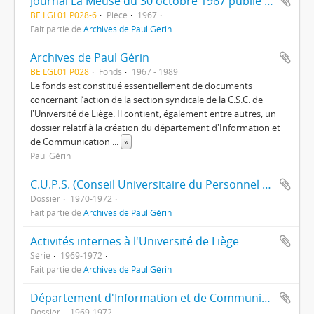
Journal La Meuse du 30 octobre 1967 publié à l'occasion du 150e anniversaire de l'Université de Liège.
BE LGL01 P028-6
Pièce
1967
Fait partie de
Archives de Paul Gérin
Archives de Paul Gérin
BE LGL01 P028
Fonds
1967 - 1989
Le fonds est constitué essentiellement de documents
concernant l’action de la section syndicale de la C.S.C. de
l'Université de Liège. Il contient, également entre autres, un
dossier relatif à la création du département d'Information et
de Communication
...
»
Paul Gérin
C.U.P.S. (Conseil Universitaire du Personnel Scientifique)
Dossier
1970-1972
Fait partie de
Archives de Paul Gérin
Activités internes à l'Université de Liège
Série
1969-1972
Fait partie de
Archives de Paul Gérin
Département d'Information et de Communication
Dossier
1969-1972