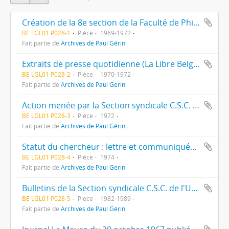
Création de la 8e section de la Faculté de Philosophie et Lettres, le département d'Information et de Communication : correspondance, procès-verbaux de réunions et coupures de presse.
BE LGL01 P028-1
Pièce
1969-1972
Fait partie de
Archives de Paul Gérin
Extraits de presse quotidienne (La Libre Belgique, La gazette de Liège, La Meuse) concernant les actions du Personnel scientifique. Circulaires imprimées du C.U.P.S.
BE LGL01 P028-2
Pièce
1970-1972
Fait partie de
Archives de Paul Gérin
Action menée par la Section syndicale C.S.C. de l'Université de Liège pour obtenir la revalorisation barémique du personnel scientifique : correspondance, procès-verbaux de réunions du Conseil d'Administration, lettre d'information du C.U.P.S., etc.
BE LGL01 P028-3
Pièce
1972
Fait partie de
Archives de Paul Gérin
Statut du chercheur : lettre et communiqués de presse de la C.S.C.
BE LGL01 P028-4
Pièce
1974
Fait partie de
Archives de Paul Gérin
Bulletins de la Section syndicale C.S.C. de l'Université de Liège.
BE LGL01 P028-5
Pièce
1982-1989
Fait partie de
Archives de Paul Gérin