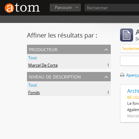
Parcourir
A
Affiner les résultats par :
D
producteur
Tout
Marcel De Corte
1
niveau de description
Aperçu
Tout
Arch
Fonds
1
BE LG
Le fon
égalem
Marcel