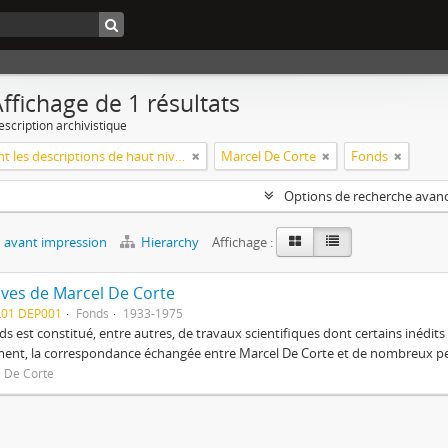
ffichage de 1 résultats
escription archivistique
Seulement les descriptions de haut niveau
Marcel De Corte
Fonds
Options de recherche avan
 avant impression
Hierarchy
Affichage :
ives de Marcel De Corte
L01 DEP001
Fonds
1933-1975
ds est constitué, entre autres, de travaux scientifiques dont certains inédit
ent, la correspondance échangée entre Marcel De Corte et de nombreux p
 De Corte