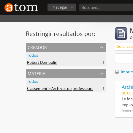
Navegar
Restringir resultados por:
De
creador
Sólo las 
Todos
Robert Demoulin
1
materia
Imprimi
Todos
Arch
Classement > Archives de professeurs et chercheurs
1
BE LG
Le fon
implic
Robert