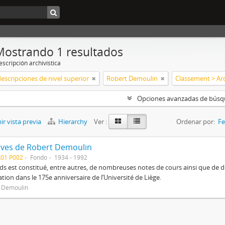
Mostrando 1 resultados
scripción archivística
descripciones de nivel superior
Robert Demoulin
Opciones avanzadas de bús
r vista previa
Hierarchy
Ver :
Ordenar por:
Fe
ives de Robert Demoulin
L01 P002
Fondo
1934 - 1992
ds est constitué, entre autres, de nombreuses notes de cours ainsi que de dos
ation dans le 175e anniversaire de l’Université de Liège.
 Demoulin