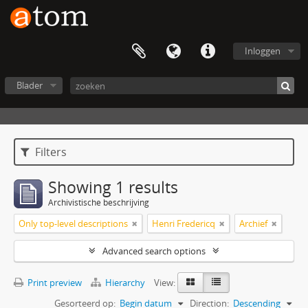
Inloggen
Blader
Filters
Showing 1 results
Archivistische beschrijving
Only top-level descriptions
Henri Fredericq
Archief
Advanced search options
Print preview
Hierarchy
View:
Gesorteerd op:
Begin datum
Direction:
Descending