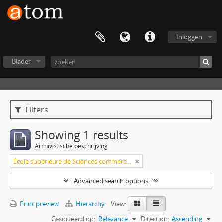
Inloggen
Blader
Filters
Showing 1 results
Archivistische beschrijving
École supérieure de Sciences commerciales et économiques
Advanced search options
Print preview
Hierarchy
View:
Gesorteerd op:
Relevance
Direction:
Ascending