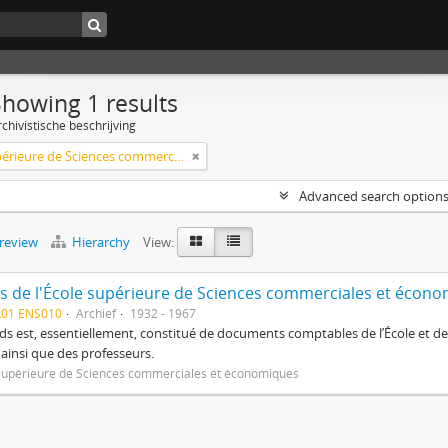
Showing 1 results
chivistische beschrijving
École supérieure de Sciences commerciales et économiques
Advanced search option
preview
Hierarchy
View:
s de l'École supérieure de Sciences commerciales et écon
L01 ENS010
Archief
1932 - 1967
ds est, essentiellement, constitué de documents comptables de l’École et des
e ainsi que des professeurs.
supérieure de Sciences commerciales et économiques