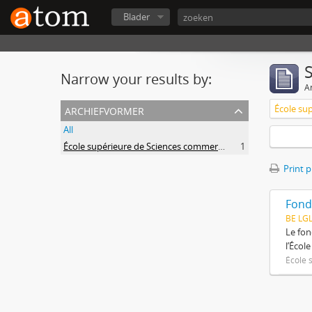
Blader
Narrow your results by:
Ar
archiefvormer
All
École supérieure de Sciences commerciales et économiques
1
Print 
Fond
BE LG
Le fon
l’Écol
École 