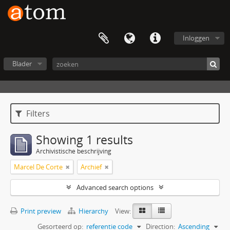
Inloggen
Blader
Filters
Showing 1 results
Archivistische beschrijving
Marcel De Corte
Archief
Advanced search options
Print preview
Hierarchy
View:
Gesorteerd op:
referentie code
Direction:
Ascending