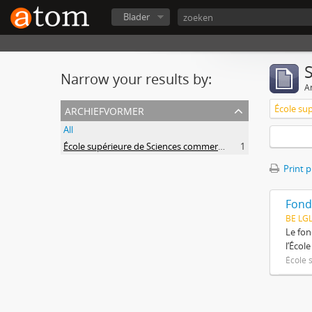
Blader
Narrow your results by:
Ar
archiefvormer
All
École supérieure de Sciences commerciales et économiques
1
Print 
Fond
BE LG
Le fon
l’Écol
École 