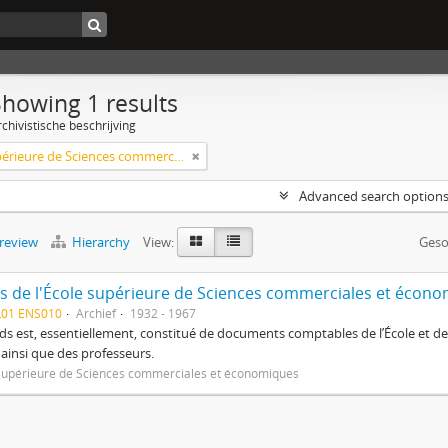
Showing 1 results
chivistische beschrijving
École supérieure de Sciences commerciales et économiques
Advanced search option
preview
Hierarchy
View:
Geso
s de l'École supérieure de Sciences commerciales et écon
L01 ENS010
Archief
1932 - 1967
ds est, essentiellement, constitué de documents comptables de l’École et des
e ainsi que des professeurs.
supérieure de Sciences commerciales et économiques