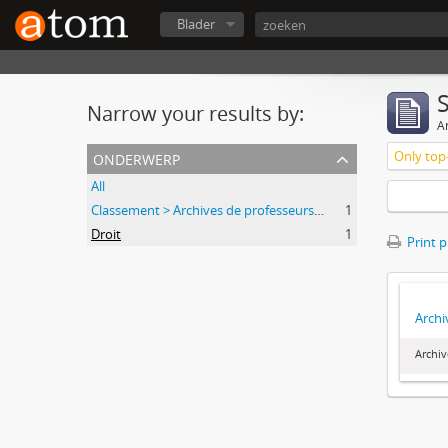
Blader
Narrow your results by:
Ar
onderwerp
Only top-
All
Classement > Archives de professeurs et chercheurs
1
Droit
1
Print 
Archi
Archiv