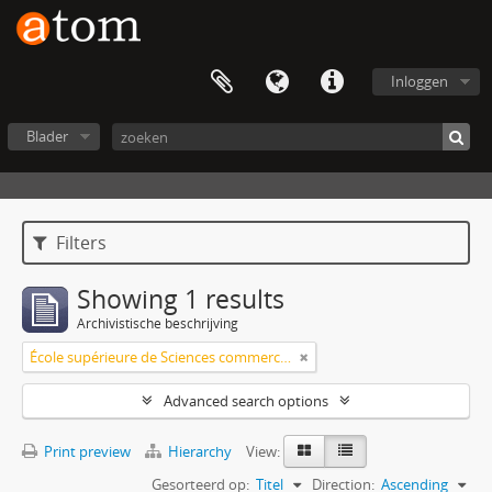
Inloggen
Blader
Filters
Showing 1 results
Archivistische beschrijving
École supérieure de Sciences commerciales et économiques
Advanced search options
Print preview
Hierarchy
View:
Gesorteerd op:
Titel
Direction:
Ascending