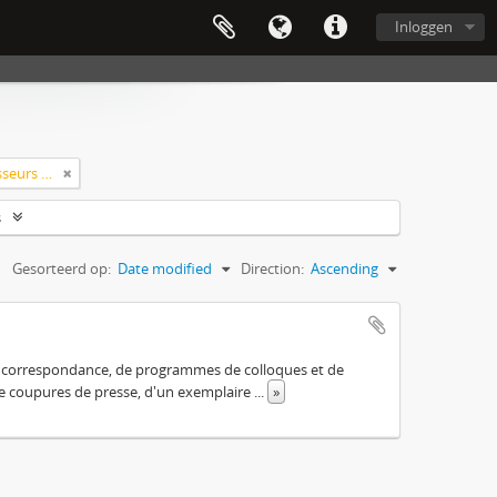
Inloggen
Classement > Archives de professeurs et chercheurs
s
Gesorteerd op:
Date modified
Direction:
Ascending
 de correspondance, de programmes de colloques et de
 de coupures de presse, d'un exemplaire
...
»