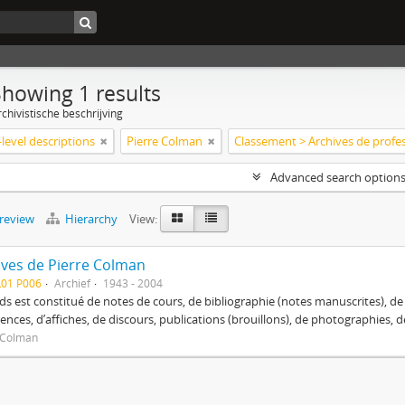
Showing 1 results
chivistische beschrijving
level descriptions
Pierre Colman
Advanced search option
preview
Hierarchy
View:
ives de Pierre Colman
L01 P006
Archief
1943 - 2004
ds est constitué de notes de cours, de bibliographie (notes manuscrites),
ences, d’affiches, de discours, publications (brouillons), de photographies,
 Colman