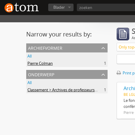
Blader
Narrow your results by:
Ar
archiefvormer
Only top-
All
Pierre Colman
1
onderwerp
Print 
All
Arch
Classement > Archives de professeurs et chercheurs
1
BE LG
Le fon
confér
Pierre