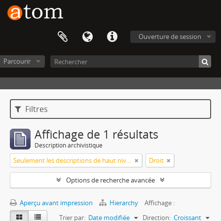
Ouverture de session
Parcourir
Filtres
Affichage de 1 résultats
Description archivistique
Seulement les descriptions de haut niveau
Droit
Options de recherche avancée
Aperçu avant impression
Hierarchy
Affichage :
Trier par:
Date modifiée
Direction:
Croissant