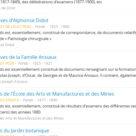
(1817-1849), des délibérations d’examens (1877-1900), etc.
é de Droit
ives d’Alphonse Didot
L01 BE LGL01 P043
Fonds
1825 - 1860
ds est, essentiellement, constitué de correspondance, de documents relatifs
de « Pathologie chirurgicale ».
se Didot
ves de la Famille Ansiaux
L01 P029
Fonds
1825 - 1921
ds est essentiellement constitué de documents renseignant sur la formation,
olas-Joseph, d’Oscar, de Georges et de Maurice Ansiaux. Il contient, égalem
s-Joseph Ansiaux
s de l'École des Arts et Manufactures et des Mines
L01 ENS014
Fonds
1877 - 1890
ds est, essentiellement, constitué de résultats d’examens des différentes se
iciens) des années 1880.
des Arts et Manufactures et des Mines
s du Jardin botanique