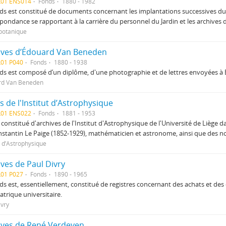
L01 ENS014
Fonds
1880 - 1982
ds est constitué de documents concernant les implantations successives du 
pondance se rapportant à la carrière du personnel du Jardin et les archives d
 botanique
ives d’Édouard Van Beneden
L01 P040
Fonds
1880 - 1938
ds est composé d’un diplôme, d'une photographie et de lettres envoyées 
rd Van Beneden
 de l'Institut d’Astrophysique
L01 ENS022
Fonds
1881 - 1953
constitué d'archives de l'Institut d'Astrophysique de l'Université de Liège da
stantin Le Paige (1852-1929), mathématicien et astronome, ainsi que des no
t d’Astrophysique
ves de Paul Divry
L01 P027
Fonds
1890 - 1965
ds est, essentiellement, constitué de registres concernant des achats et des 
atrique universitaire.
ivry
ives de René Verdeyen