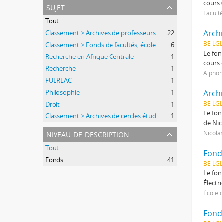
cours 
sujet
Facult
Tout
Arch
Classement > Archives de professeurs et chercheurs
22
BE LG
Classement > Fonds de facultés, écoles, départements, instituts
6
Le fon
Recherche en Afrique Centrale
1
cours 
Recherche
1
Alphon
FULREAC
1
Philosophie
1
Archi
BE LG
Droit
1
Le fon
Classement > Archives de cercles étudiants
1
de Nic
niveau de description
Nicola
Tout
Fond
Fonds
41
BE LG
Le fon
Électr
École 
Fond