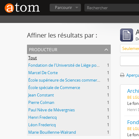
Parcourir
A
Affiner les résultats par :
D
producteur
Tout
Fondation de l'Université de Liège pour les Recherches Scientifiques en Afrique Centrale (FULREAC)
1
Marcel De Corte
1
Aperçu
École supérieure de Sciences commerciales et économiques
1
École spéciale de Commerce
1
Arch
Jean Constant
1
BE LG
Pierre Colman
1
Le fon
Paul Nève de Mévergnies
1
Henri 
Henri Fredericq
1
Fonds
Léon Fredericq
1
BE LG
Marie Bouillenne-Walrand
1
Le fon