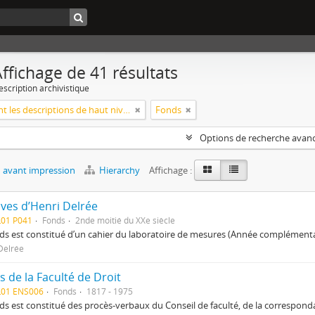
ffichage de 41 résultats
escription archivistique
Seulement les descriptions de haut niveau
Fonds
Options de recherche avan
 avant impression
Hierarchy
Affichage :
ives d’Henri Delrée
L01 P041
Fonds
2nde moitié du XXe siècle
ds est constitué d’un cahier du laboratoire de mesures (Année complémentaire
Delrée
 de la Faculté de Droit
L01 ENS006
Fonds
1817 - 1975
ds est constitué des procès-verbaux du Conseil de faculté, de la correspond