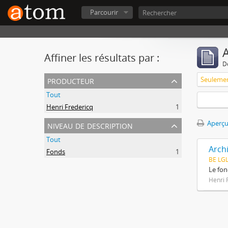
Parcourir
A
Affiner les résultats par :
D
producteur
Tout
Henri Fredericq
1
niveau de description
Aperçu
Tout
Arch
Fonds
1
BE LG
Le fon
Henri 