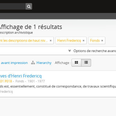
ffichage de 1 résultats
escription archivistique
Seulement les descriptions de haut niveau
Henri Fredericq
Fonds
Options de recherche avan
 avant impression
Hierarchy
Affichage :
ives d’Henri Fredericq
L01 P018
Fonds
1901 - 1977
ds est, essentiellement, constitué de correspondance, de travaux scientifiqu
Fredericq