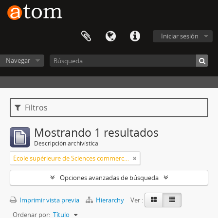
Iniciar sesión
Navegar
Filtros
Mostrando 1 resultados
Descripción archivística
École supérieure de Sciences commerciales et économiques
Opciones avanzadas de búsqueda
Imprimir vista previa
Hierarchy
Ver :
Ordenar por:
Título