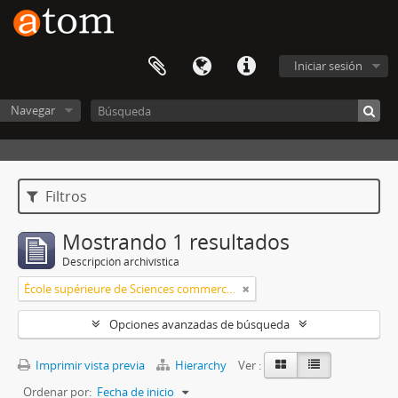
Iniciar sesión
Navegar
Filtros
Mostrando 1 resultados
Descripción archivística
École supérieure de Sciences commerciales et économiques
Opciones avanzadas de búsqueda
Imprimir vista previa
Hierarchy
Ver :
Ordenar por:
Fecha de inicio