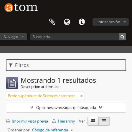
Iniciar sesión
Navegar
Filtros
Mostrando 1 resultados
Descripción archivística
École supérieure de Sciences commerciales et économiques
Opciones avanzadas de búsqueda
Imprimir vista previa
Hierarchy
Ver :
Ordenar por:
Código de referencia