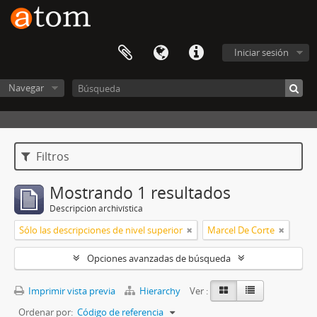
Iniciar sesión
Navegar
Filtros
Mostrando 1 resultados
Descripción archivística
Sólo las descripciones de nivel superior
Marcel De Corte
Opciones avanzadas de búsqueda
Imprimir vista previa
Hierarchy
Ver :
Ordenar por:
Código de referencia