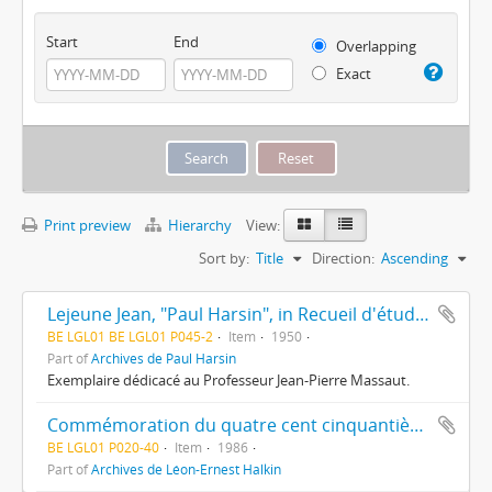
Start
End
Overlapping
Exact
Print preview
Hierarchy
View:
Sort by:
Title
Direction:
Ascending
Lejeune Jean, "Paul Harsin", in Recueil d'études offert en hommage au professeur Paul Harsin".
BE LGL01 BE LGL01 P045-2
Item
1950
Part of
Archives de Paul Harsin
Exemplaire dédicacé au Professeur Jean-Pierre Massaut.
Commémoration du quatre cent cinquantième anniversaire de la mort d'Érasme, colloque international, Institut d'Histoire de la Renaissance et de la Réforme, Université de Liège, 23/04/1986 : programme. Tiré à part de Jean-Pierre Massaut, Les études érasmiennes à Liège, s.d. Catalogue de l'exposition organisée par la Bibliothèque de l'Université de Liège sur "l'univers d'Erasme" du 24/04/1986 au 16/05/1986.
BE LGL01 P020-40
Item
1986
Part of
Archives de Léon-Ernest Halkin