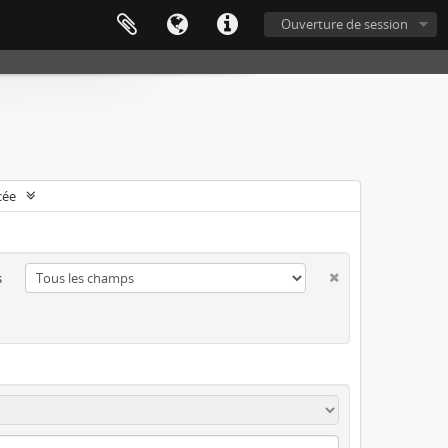
Ouverture de session
cée
s