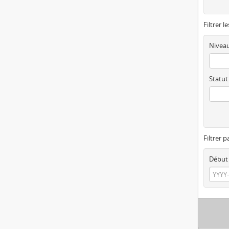
Filtrer l
Niveau
Statut
Filtrer p
Début