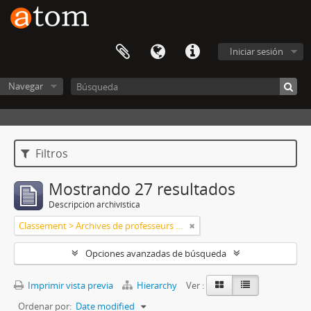
Iniciar sesión
Navegar
Filtros
Mostrando 27 resultados
Descripción archivística
Classement > Archives de professeurs et chercheurs
Opciones avanzadas de búsqueda
Imprimir vista previa
Hierarchy
Ver :
Ordenar por:
Date modified